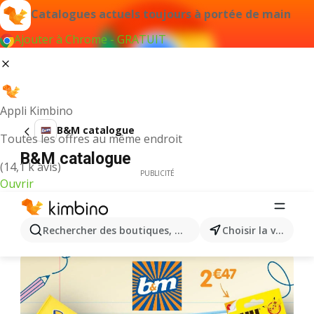
Catalogues actuels toujours à portée de main
Ajouter à Chrome - GRATUIT
Appli Kimbino
B&M catalogue
Toutes les offres au même endroit
B&M catalogue
(14,1 k avis)
PUBLICITÉ
Ouvrir
Rechercher des boutiques, des catégories, des produits.
Choisir la ville