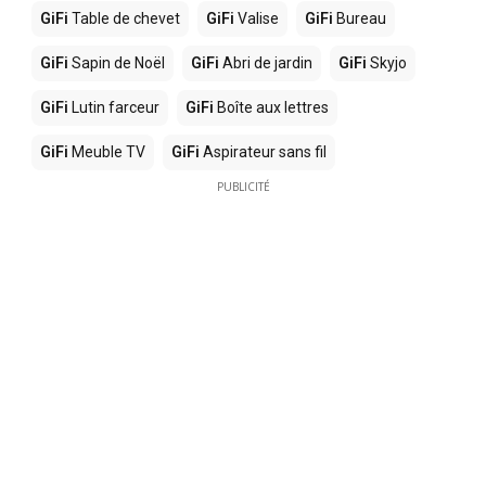
GiFi
Table de chevet
GiFi
Valise
GiFi
Bureau
GiFi
Sapin de Noël
GiFi
Abri de jardin
GiFi
Skyjo
GiFi
Lutin farceur
GiFi
Boîte aux lettres
GiFi
Meuble TV
GiFi
Aspirateur sans fil
PUBLICITÉ