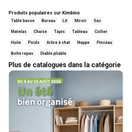
Produits populaires sur Kimbino
Table basse
Bureau
Lit
Miroir
Sac
Matelas
Chaise
Tapis
Tableau
Collier
Huile
Poids
Arbre à chat
Nappe
Pinceau
Boîte repas
Diable pliable
Plus de catalogues dans la catégorie