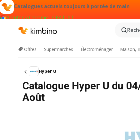
Catalogues actuels toujours à portée de main
Ajouter à Chrome - GRATUIT
Reche
Offres
Supermarchés
Électroménager
Maison, B
Hyper U
Catalogue Hyper U du 04
Août