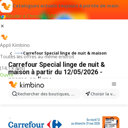
Catalogues actuels toujours à portée de main
Ajouter à Chrome - GRATUIT
Appli Kimbino
Carrefour Special linge de nuit & maison
Toutes les offres au même endroit
Carrefour Special linge de nuit &
(14,1 k avis)
maison à partir du 12/05/2026 -
Ouvrir
promo en ligne
PUBLICITÉ
Rechercher des boutiques, des catégories, des produits.
Choisir la ville