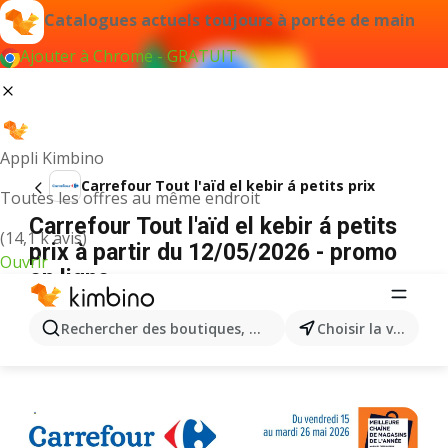
Catalogues actuels toujours à portée de main
Ajouter à Chrome - GRATUIT
Appli Kimbino
Carrefour Tout l'aïd el kebir á petits prix
Toutes les offres au même endroit
Carrefour Tout l'aïd el kebir á petits
(14,1 k avis)
prix à partir du 12/05/2026 - promo
Ouvrir
en ligne
PUBLICITÉ
Rechercher des boutiques, des catégories, des produits.
Choisir la ville