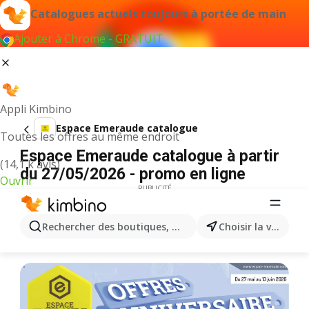
Catalogues actuels toujours à portée de main
Ajouter à Chrome - GRATUIT
Appli Kimbino
Espace Emeraude catalogue
Toutes les offres au même endroit
Espace Emeraude catalogue à partir
(14,1 k avis)
du 27/05/2026 - promo en ligne
Ouvrir
PUBLICITÉ
Rechercher des boutiques, des catégories, des produits.
Choisir la ville