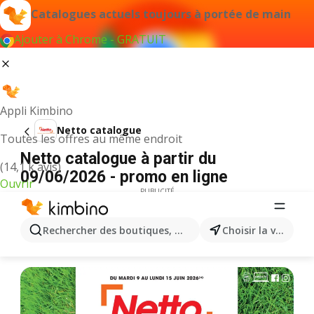
Catalogues actuels toujours à portée de main
Ajouter à Chrome - GRATUIT
Appli Kimbino
Netto catalogue
Toutes les offres au même endroit
Netto catalogue à partir du
(14,1 k avis)
09/06/2026 - promo en ligne
Ouvrir
PUBLICITÉ
Rechercher des boutiques, des catégories, des produits.
Choisir la ville