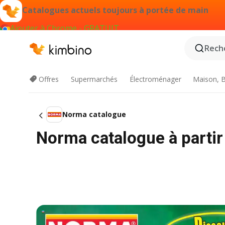
Catalogues actuels toujours à portée de main
Ajouter à Chrome - GRATUIT
Reche
Offres
Supermarchés
Électroménager
Maison, B
Norma catalogue
Norma catalogue à partir