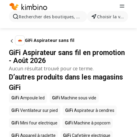
Rechercher des boutiques, des catégories, des produits.
Choisir la ville
GiFi Aspirateur sans fil
GiFi Aspirateur sans fil en promotion
- Août 2026
Aucun résultat trouvé pour ce terme.
D’autres produits dans les magasins
GiFi
GiFi
Ampoule led
GiFi
Machine sous vide
GiFi
Ventilateur sur pied
GiFi
Aspirateur à cendres
GiFi
Mini four electrique
GiFi
Machine à popcorn
GiFi
Appareil à raclette
GiFi
Cafetière electrique