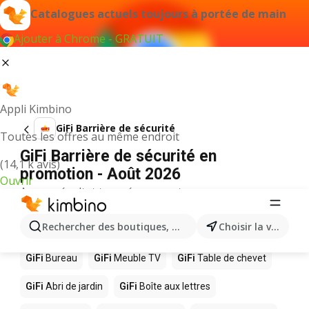
Catalogues actuels toujours à portée de main
Ajouter à Chrome - GRATUIT
Appli Kimbino
GiFi Barrière de sécurité
Toutes les offres au même endroit
GiFi Barrière de sécurité en
(14,1 k avis)
promotion - Août 2026
Ouvrir
Aucun résultat trouvé pour ce terme.
D’autres produits dans les magasins
Rechercher des boutiques, des catégories, des produits.
Choisir la ville
GiFi
GiFi
Bureau
GiFi
Meuble TV
GiFi
Table de chevet
GiFi
Abri de jardin
GiFi
Boîte aux lettres