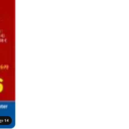
ge
14