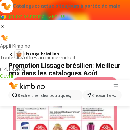
Catalogues actuels toujours à portée de main
Ajouter à Chrome - GRATUIT
Appli Kimbino
Lissage brésilien
Toutes les offres au même endroit
Promotion Lissage brésilien: Meilleur
(14,1 k avis)
prix dans les catalogues Août
Ouvrir
Rechercher des boutiques, des catégories, des produits.
Choisir la ville