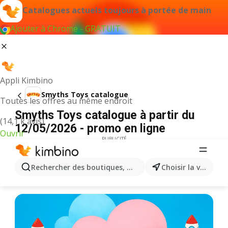
Catalogues actuels toujours à portée de main
Ajouter à Chrome - GRATUIT
Appli Kimbino
Smyths Toys catalogue
Toutes les offres au même endroit
Smyths Toys catalogue à partir du
(14,1 k avis)
12/05/2026 - promo en ligne
Ouvrir
PUBLICITÉ
Rechercher des boutiques, des catégories, des produits.
Choisir la ville