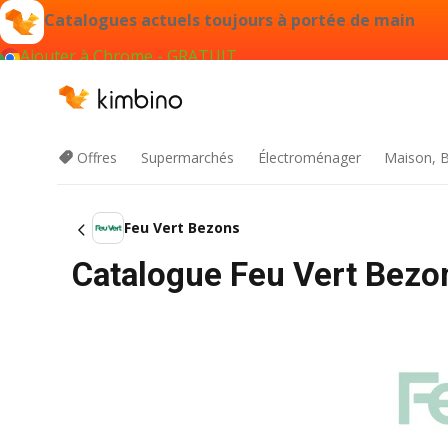
Catalogues actuels toujours à portée de main
Ajouter à Chrome - GRATUIT
Offres
Supermarchés
Électroménager
Maison, B
Feu Vert Bezons
Catalogue Feu Vert Bezo