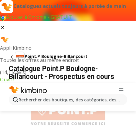
Catalogues actuels toujours à portée de main
Ajouter à Chrome - GRATUIT
Appli Kimbino
Point.P Boulogne-Billancourt
Toutes les offres au même endroit
Catalogue Point.P Boulogne-
(14,1 k avis)
Billancourt - Prospectus en cours
Ouvrir
PUBLICITÉ
Rechercher des boutiques, des catégories, des produits.