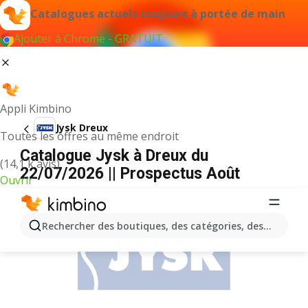
Catalogues actuels toujours à portée de main
Ajouter à Chrome - GRATUIT
Appli Kimbino
Jysk Dreux
Toutes les offres au même endroit
Catalogue Jysk à Dreux du
(14,1 k avis)
22/07/2026 || Prospectus Août
Ouvrir
PUBLICITÉ
Rechercher des boutiques, des catégories, des produits.