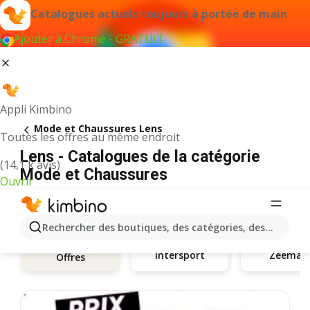
Catalogues actuels toujours à portée de main
Ajouter à Chrome - GRATUIT
Appli Kimbino
Mode et Chaussures Lens
Toutes les offres au même endroit
Lens - Catalogues de la catégorie
(14,1 k avis)
Mode et Chaussures
Ouvrir
Rechercher des boutiques, des catégories, des produits.
Intersport
Zeeman
Offres