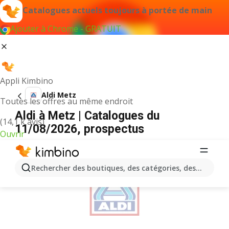
Catalogues actuels toujours à portée de main
Ajouter à Chrome - GRATUIT
Appli Kimbino
Aldi Metz
Toutes les offres au même endroit
Aldi à Metz | Catalogues du
(14,1 k avis)
11/08/2026, prospectus
Ouvrir
PUBLICITÉ
Rechercher des boutiques, des catégories, des produits.