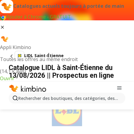
Catalogues actuels toujours à portée de main
Ajouter à Chrome - GRATUIT
Appli Kimbino
LIDL Saint-Étienne
Toutes les offres au même endroit
Catalogue LIDL à Saint-Étienne du
(14,1 k avis)
13/08/2026 || Prospectus en ligne
Ouvrir
PUBLICITÉ
Rechercher des boutiques, des catégories, des produits.