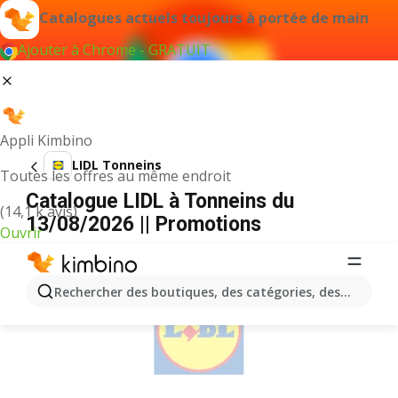
Catalogues actuels toujours à portée de main
Ajouter à Chrome - GRATUIT
Appli Kimbino
LIDL Tonneins
Toutes les offres au même endroit
Catalogue LIDL à Tonneins du
(14,1 k avis)
13/08/2026 || Promotions
Ouvrir
PUBLICITÉ
Rechercher des boutiques, des catégories, des produits.