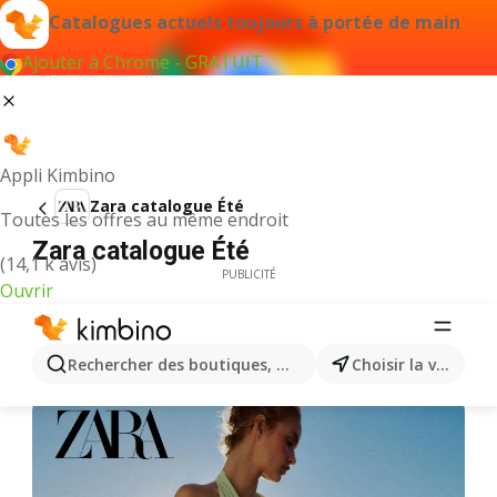
Catalogues actuels toujours à portée de main
Ajouter à Chrome - GRATUIT
Appli Kimbino
Zara catalogue Été
Toutes les offres au même endroit
Zara catalogue Été
(14,1 k avis)
PUBLICITÉ
Ouvrir
Rechercher des boutiques, des catégories, des produits.
Choisir la ville