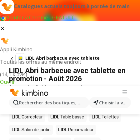
Catalogues actuels toujours à portée de main
Ajouter à Chrome - GRATUIT
Appli Kimbino
LIDL Abri barbecue avec tablette
Toutes les offres au même endroit
LIDL Abri barbecue avec tablette en
(14,1 k avis)
promotion - Août 2026
Ouvrir
Aucun résultat trouvé pour ce terme.
D’autres produits dans les magasins
Rechercher des boutiques, des catégories, des produits.
Choisir la ville
LIDL
LIDL
Correcteur
LIDL
Table basse
LIDL
Toilettes
LIDL
Salon de jardin
LIDL
Rocamadour