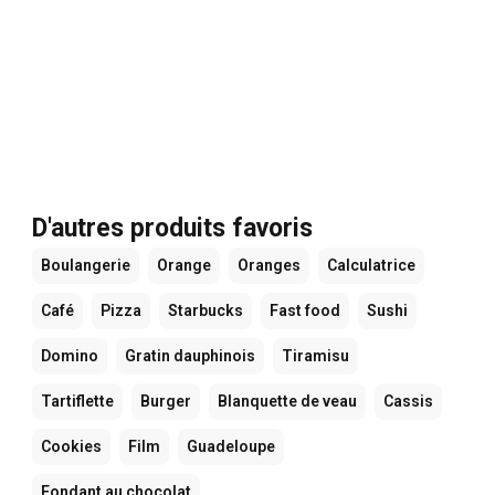
D'autres produits favoris
Boulangerie
Orange
Oranges
Calculatrice
Café
Pizza
Starbucks
Fast food
Sushi
Domino
Gratin dauphinois
Tiramisu
Tartiflette
Burger
Blanquette de veau
Cassis
Cookies
Film
Guadeloupe
Fondant au chocolat