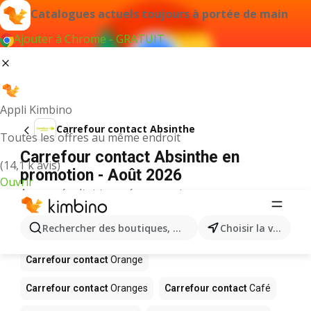
Catalogues actuels toujours à portée de main
Ajouter à Chrome - GRATUIT
Appli Kimbino
Carrefour contact Absinthe
Toutes les offres au même endroit
Carrefour contact Absinthe en
(14,1 k avis)
promotion - Août 2026
Ouvrir
Aucun résultat trouvé pour ce terme.
D’autres produits dans les magasins
Rechercher des boutiques, des catégories, des produits.
Choisir la ville
Carrefour contact
Carrefour contact
Orange
Carrefour contact
Oranges
Carrefour contact
Café