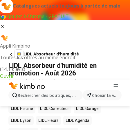
Catalogues actuels toujours à portée de main
Ajouter à Chrome - GRATUIT
Appli Kimbino
LIDL Absorbeur d'humidité
Toutes les offres au même endroit
LIDL Absorbeur d'humidité en
(14,1 k avis)
promotion - Août 2026
Ouvrir
Aucun résultat trouvé pour ce terme.
D’autres produits dans les magasins
Rechercher des boutiques, des catégories, des produits.
Choisir la ville
LIDL
LIDL
Piscine
LIDL
Correcteur
LIDL
Garage
LIDL
Dyson
LIDL
Fleurs
LIDL
Agenda