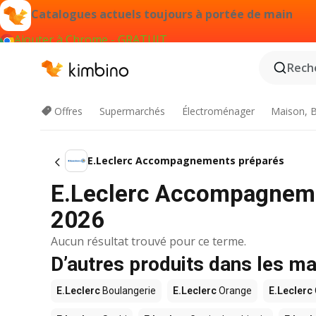
Catalogues actuels toujours à portée de main
Ajouter à Chrome - GRATUIT
Reche
Offres
Supermarchés
Électroménager
Maison, B
E.Leclerc Accompagnements préparés
E.Leclerc Accompagneme
2026
Aucun résultat trouvé pour ce terme.
D’autres produits dans les m
E.Leclerc
Boulangerie
E.Leclerc
Orange
E.Leclerc