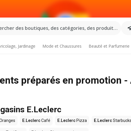
rcher des boutiques, des catégories, des produits...
ricolage, Jardinage
Mode et Chaussures
Beauté et Parfumerie
nts préparés en promotion -
agasins E.Leclerc
Oranges
E.Leclerc
Café
E.Leclerc
Pizza
E.Leclerc
Starbuck