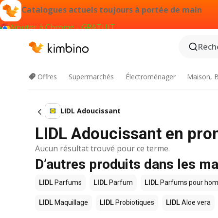
Catalogues actuels toujours à portée de main
Ajouter à Chrome - GRATUIT
Reche
Offres
Supermarchés
Électroménager
Maison, B
LIDL Adoucissant
LIDL Adoucissant en pro
Aucun résultat trouvé pour ce terme.
D’autres produits dans les m
LIDL
Parfums
LIDL
Parfum
LIDL
Parfums pour ho
LIDL
Maquillage
LIDL
Probiotiques
LIDL
Aloe vera