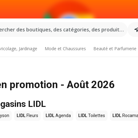
rcher des boutiques, des catégories, des produits...
ricolage, Jardinage
Mode et Chaussures
Beauté et Parfumerie
en promotion - Août 2026
agasins LIDL
yson
LIDL
Fleurs
LIDL
Agenda
LIDL
Toilettes
LIDL
Rocama