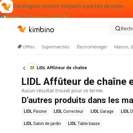
Catalogues actuels toujours à portée de main
Ajouter à Chrome - GRATUIT
Reche
Offres
Supermarchés
Électroménager
Maison, B
LIDL Affûteur de chaîne
LIDL Affûteur de chaîne 
Aucun résultat trouvé pour ce terme.
D’autres produits dans les m
LIDL
Piscine
LIDL
Correcteur
LIDL
Garage
LIDL
D
LIDL
Salon de jardin
LIDL
Table basse