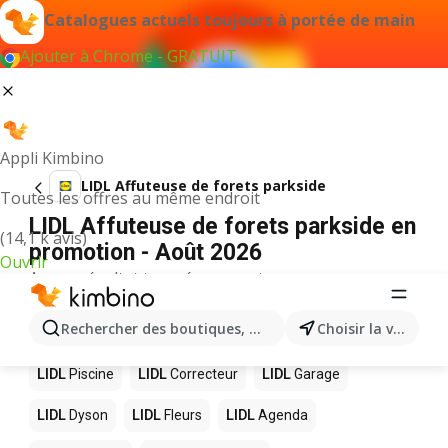
Catalogues actuels toujours à portée de main
Ajouter à Chrome - GRATUIT
Appli Kimbino
LIDL Affuteuse de forets parkside
Toutes les offres au même endroit
LIDL Affuteuse de forets parkside en
(14,1 k avis)
promotion - Août 2026
Ouvrir
Aucun résultat trouvé pour ce terme.
D’autres produits dans les magasins
Rechercher des boutiques, des catégories, des produits.
Choisir la ville
LIDL
LIDL
Piscine
LIDL
Correcteur
LIDL
Garage
LIDL
Dyson
LIDL
Fleurs
LIDL
Agenda