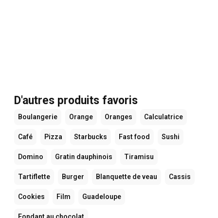
D'autres produits favoris
Boulangerie
Orange
Oranges
Calculatrice
Café
Pizza
Starbucks
Fast food
Sushi
Domino
Gratin dauphinois
Tiramisu
Tartiflette
Burger
Blanquette de veau
Cassis
Cookies
Film
Guadeloupe
Fondant au chocolat