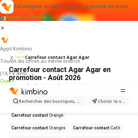
Catalogues actuels toujours à portée de main
Ajouter à Chrome - GRATUIT
Appli Kimbino
Carrefour contact Agar Agar
Toutes les offres au même endroit
Carrefour contact Agar Agar en
(14,1 k avis)
promotion - Août 2026
Ouvrir
Aucun résultat trouvé pour ce terme.
D’autres produits dans les magasins
Rechercher des boutiques, des catégories, des produits.
Choisir la ville
Carrefour contact
Carrefour contact
Orange
Carrefour contact
Oranges
Carrefour contact
Café