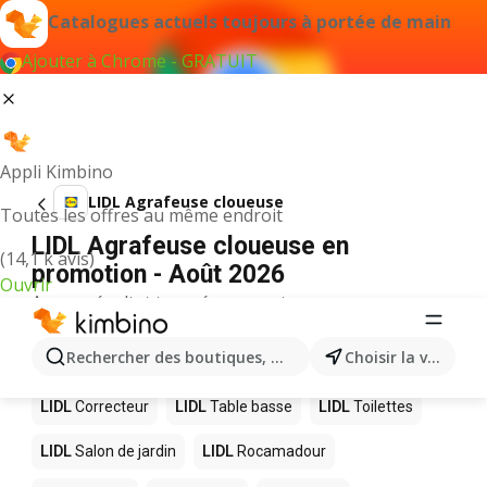
Catalogues actuels toujours à portée de main
Ajouter à Chrome - GRATUIT
Appli Kimbino
LIDL Agrafeuse cloueuse
Toutes les offres au même endroit
LIDL Agrafeuse cloueuse en
(14,1 k avis)
promotion - Août 2026
Ouvrir
Aucun résultat trouvé pour ce terme.
D’autres produits dans les magasins
Rechercher des boutiques, des catégories, des produits.
Choisir la ville
LIDL
LIDL
Correcteur
LIDL
Table basse
LIDL
Toilettes
LIDL
Salon de jardin
LIDL
Rocamadour