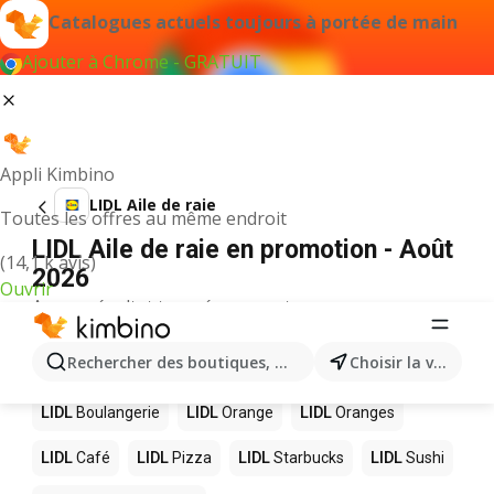
Catalogues actuels toujours à portée de main
Ajouter à Chrome - GRATUIT
Appli Kimbino
LIDL Aile de raie
Toutes les offres au même endroit
LIDL Aile de raie en promotion - Août
(14,1 k avis)
2026
Ouvrir
Aucun résultat trouvé pour ce terme.
D’autres produits dans les magasins
Rechercher des boutiques, des catégories, des produits.
Choisir la ville
LIDL
LIDL
Boulangerie
LIDL
Orange
LIDL
Oranges
LIDL
Café
LIDL
Pizza
LIDL
Starbucks
LIDL
Sushi