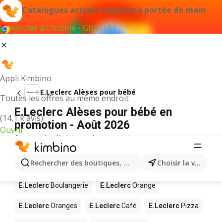
Catalogues actuels toujours à portée de main
Ajouter à Chrome - GRATUIT
Appli Kimbino
E.Leclerc Alèses pour bébé
Toutes les offres au même endroit
E.Leclerc Alèses pour bébé en
(14,1 k avis)
promotion - Août 2026
Ouvrir
Aucun résultat trouvé pour ce terme.
D’autres produits dans les magasins
Rechercher des boutiques, des catégories, des produits.
Choisir la ville
E.Leclerc
E.Leclerc
Boulangerie
E.Leclerc
Orange
E.Leclerc
Oranges
E.Leclerc
Café
E.Leclerc
Pizza