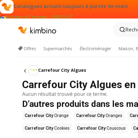
Catalogues actuels toujours à portée de main
Ajouter à Chrome - GRATUIT
Reche
Offres
Supermarchés
Électroménager
Maison, B
Carrefour City Algues
Carrefour City Algues en
Aucun résultat trouvé pour ce terme.
D’autres produits dans les ma
Carrefour City
Orange
Carrefour City
Oranges
Carr
Carrefour City
Cookies
Carrefour City
Couscous
Ca