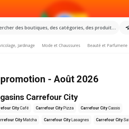
rcher des boutiques, des catégories, des produits...
ricolage, Jardinage
Mode et Chaussures
Beauté et Parfumerie
 promotion - Août 2026
gasins Carrefour City
efour City
Café
Carrefour City
Pizza
Carrefour City
Cassis
rrefour City
Matcha
Carrefour City
Lasagnes
Carrefour City
Sa