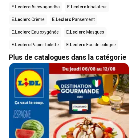
E.Leclerc
Ashwagandha
E.Leclerc
Inhalateur
E.Leclerc
Crème
E.Leclerc
Pansement
E.Leclerc
Eau oxygénée
E.Leclerc
Masques
E.Leclerc
Papier toilette
E.Leclerc
Eau de cologne
Plus de catalogues dans la catégorie