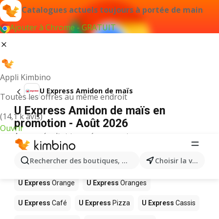
Catalogues actuels toujours à portée de main
Ajouter à Chrome - GRATUIT
Appli Kimbino
U Express Amidon de maïs
Toutes les offres au même endroit
U Express Amidon de maïs en
(14,1 k avis)
promotion - Août 2026
Ouvrir
Aucun résultat trouvé pour ce terme.
D’autres produits dans les magasins
Rechercher des boutiques, des catégories, des produits.
Choisir la ville
U Express
U Express
Orange
U Express
Oranges
U Express
Café
U Express
Pizza
U Express
Cassis