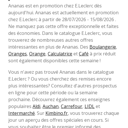
Ananas est en promotion chez E.Leclerc dès
aujourd'hui. Ananas est actuellement en promotion
chez E.Leclerc à partir de 28/07/2026 - 15/08/2026 .
Ne manquez pas cette offre exceptionnelle et faites
des économies. Dans le catalogue E.Leclerc, vous
trouverez de nombreuses autres offres
intéressantes en plus de Ananas. Des
Boulangerie
,
Oranges
,
Orange
,
Calculatrice
et
Café
à prix réduit
sont également disponibles cette semaine !
Vous n'avez pas trouvé Ananas dans le catalogue
E.Leclerc ? Ou vous cherchez des remises encore
plus intéressantes? Consultez d'autres prospectus
en ligne pour cette période ou la semaine
prochaine. Découvrez également ces enseignes
populaires
Aldi
,
Auchan
,
Carrefour
,
LIDL
et
Intermarché
. Sur
Kimbino.fr
, vous trouverez chaque
jour un aperçu des offres spéciales en cours. Si
vous souhaitez être le premier informé des