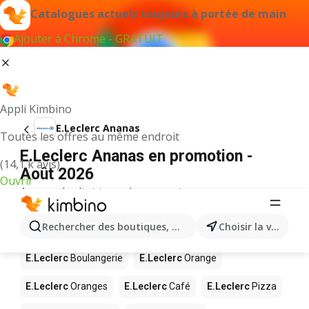
Catalogues actuels toujours à portée de main
Ajouter à Chrome - GRATUIT
Appli Kimbino
E.Leclerc Ananas
Toutes les offres au même endroit
E.Leclerc Ananas en promotion -
(14,1 k avis)
Août 2026
Ouvrir
Aucun résultat trouvé pour ce terme.
D’autres produits dans les magasins
Rechercher des boutiques, des catégories, des produits.
Choisir la ville
E.Leclerc
E.Leclerc
Boulangerie
E.Leclerc
Orange
E.Leclerc
Oranges
E.Leclerc
Café
E.Leclerc
Pizza