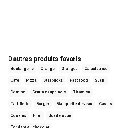
D'autres produits favoris
Boulangerie
Orange
Oranges
Calculatrice
Café
Pizza
Starbucks
Fast food
Sushi
Domino
Gratin dauphinois
Tiramisu
Tartiflette
Burger
Blanquette de veau
Cassis
Cookies
Film
Guadeloupe
Fondant au chocolat