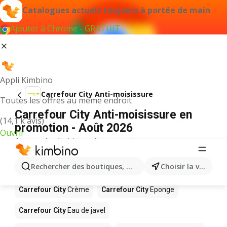
Catalogues actuels toujours à portée de main
Ajouter à Chrome - GRATUIT
Appli Kimbino
Carrefour City Anti-moisissure
Toutes les offres au même endroit
Carrefour City Anti-moisissure en
(14,1 k avis)
promotion - Août 2026
Ouvrir
Aucun résultat trouvé pour ce terme.
D’autres produits dans les magasins
Rechercher des boutiques, des catégories, des produits.
Choisir la ville
Carrefour City
Carrefour City
Crème
Carrefour City
Eponge
Carrefour City
Eau de javel