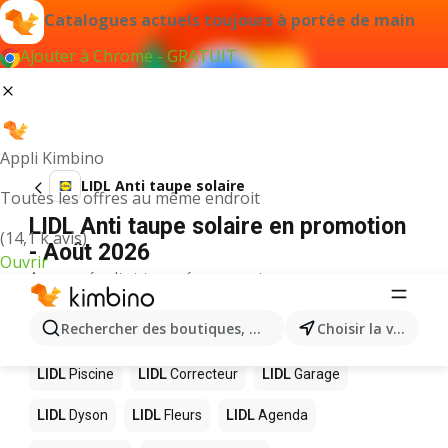
Catalogues actuels toujours à portée de main
Ajouter à Chrome - GRATUIT
Appli Kimbino
LIDL Anti taupe solaire
Toutes les offres au même endroit
LIDL Anti taupe solaire en promotion
(14,1 k avis)
- Août 2026
Ouvrir
Aucun résultat trouvé pour ce terme.
D’autres produits dans les magasins
Rechercher des boutiques, des catégories, des produits.
Choisir la ville
LIDL
LIDL
Piscine
LIDL
Correcteur
LIDL
Garage
LIDL
Dyson
LIDL
Fleurs
LIDL
Agenda