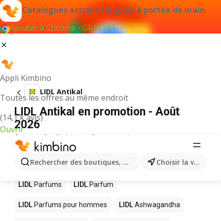
Catalogues actuels toujours à portée de main
Ajouter à Chrome - GRATUIT
Appli Kimbino
LIDL Antikal
Toutes les offres au même endroit
LIDL Antikal en promotion - Août
(14,1 k avis)
2026
Ouvrir
Aucun résultat trouvé pour ce terme.
D’autres produits dans les magasins
Rechercher des boutiques, des catégories, des produits.
Choisir la ville
LIDL
LIDL
Parfums
LIDL
Parfum
LIDL
Parfums pour hommes
LIDL
Ashwagandha