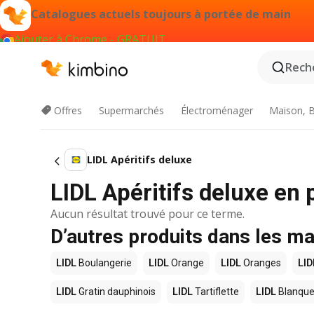
Catalogues actuels toujours à portée de main
Ajouter à Chrome - GRATUIT
Reche
Offres
Supermarchés
Électroménager
Maison, B
LIDL Apéritifs deluxe
LIDL Apéritifs deluxe en
Aucun résultat trouvé pour ce terme.
D’autres produits dans les m
LIDL
Boulangerie
LIDL
Orange
LIDL
Oranges
LID
LIDL
Gratin dauphinois
LIDL
Tartiflette
LIDL
Blanque