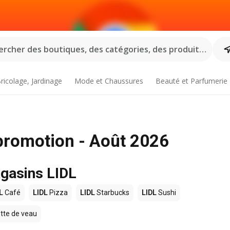
rcher des boutiques, des catégories, des produits...
ricolage, Jardinage
Mode et Chaussures
Beauté et Parfumerie
 promotion - Août 2026
agasins LIDL
L
Café
LIDL
Pizza
LIDL
Starbucks
LIDL
Sushi
tte de veau