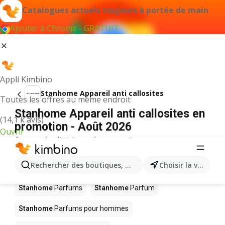
Catalogues actuels toujours à portée de main
Ajouter à Chrome - GRATUIT
Appli Kimbino
Stanhome Appareil anti callosites
Toutes les offres au même endroit
Stanhome Appareil anti callosites en
(14,1 k avis)
promotion - Août 2026
Ouvrir
Aucun résultat trouvé pour ce terme.
D’autres produits dans les magasins
Rechercher des boutiques, des catégories, des produits.
Choisir la ville
Stanhome
Stanhome
Parfums
Stanhome
Parfum
Stanhome
Parfums pour hommes