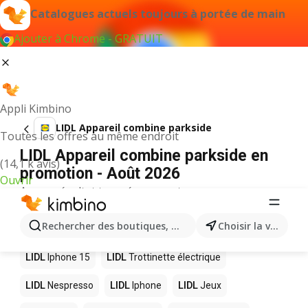
Catalogues actuels toujours à portée de main
Ajouter à Chrome - GRATUIT
Appli Kimbino
LIDL Appareil combine parkside
Toutes les offres au même endroit
LIDL Appareil combine parkside en
(14,1 k avis)
promotion - Août 2026
Ouvrir
Aucun résultat trouvé pour ce terme.
D’autres produits dans les magasins
Rechercher des boutiques, des catégories, des produits.
Choisir la ville
LIDL
LIDL
Iphone 15
LIDL
Trottinette électrique
LIDL
Nespresso
LIDL
Iphone
LIDL
Jeux