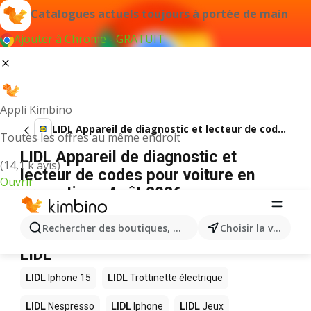
Catalogues actuels toujours à portée de main
Ajouter à Chrome - GRATUIT
Appli Kimbino
LIDL Appareil de diagnostic et lecteur de codes pour voiture
Toutes les offres au même endroit
LIDL Appareil de diagnostic et
(14,1 k avis)
lecteur de codes pour voiture en
Ouvrir
promotion - Août 2026
Aucun résultat trouvé pour ce terme.
Rechercher des boutiques, des catégories, des produits.
Choisir la ville
D’autres produits dans les magasins
LIDL
LIDL
Iphone 15
LIDL
Trottinette électrique
LIDL
Nespresso
LIDL
Iphone
LIDL
Jeux