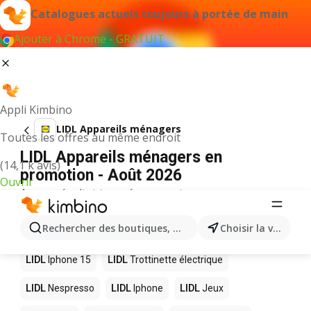
Catalogues actuels toujours à portée de main
Ajouter à Chrome - GRATUIT
Appli Kimbino
LIDL Appareils ménagers
Toutes les offres au même endroit
LIDL Appareils ménagers en
(14,1 k avis)
promotion - Août 2026
Ouvrir
Aucun résultat trouvé pour ce terme.
D’autres produits dans les magasins
Rechercher des boutiques, des catégories, des produits.
Choisir la ville
LIDL
LIDL
Iphone 15
LIDL
Trottinette électrique
LIDL
Nespresso
LIDL
Iphone
LIDL
Jeux