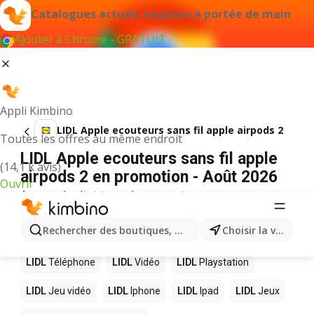
Catalogues actuels toujours à portée de main
Ajouter à Chrome - GRATUIT
Appli Kimbino
LIDL Apple ecouteurs sans fil apple airpods 2
Toutes les offres au même endroit
LIDL Apple ecouteurs sans fil apple
(14,1 k avis)
airpods 2 en promotion - Août 2026
Ouvrir
Aucun résultat trouvé pour ce terme.
D’autres produits dans les magasins
Rechercher des boutiques, des catégories, des produits.
Choisir la ville
LIDL
LIDL
Téléphone
LIDL
Vidéo
LIDL
Playstation
LIDL
Jeu vidéo
LIDL
Iphone
LIDL
Ipad
LIDL
Jeux