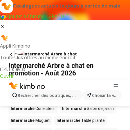
Catalogues actuels toujours à portée de main
Ajouter à Chrome - GRATUIT
Appli Kimbino
Intermarché Arbre à chat
Toutes les offres au même endroit
Intermarché Arbre à chat en
(14,1 k avis)
promotion - Août 2026
Ouvrir
Aucun résultat trouvé pour ce terme.
D’autres produits dans les magasins
Rechercher des boutiques, des catégories, des produits.
Choisir la ville
Intermarché
Intermarché
Correcteur
Intermarché
Salon de jardin
Intermarché
Muguet
Intermarché
Table pliante