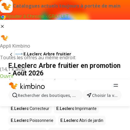
Catalogues actuels toujours à portée de main
Ajouter à Chrome - GRATUIT
Appli Kimbino
E.Leclerc Arbre fruitier
Toutes les offres au même endroit
E.Leclerc Arbre fruitier en promotion
(14,1 k avis)
- Août 2026
Ouvrir
Aucun résultat trouvé pour ce terme.
D’autres produits dans les magasins
Rechercher des boutiques, des catégories, des produits.
Choisir la ville
E.Leclerc
E.Leclerc
Correcteur
E.Leclerc
Imprimante
E.Leclerc
Poissonnerie
E.Leclerc
Abri de jardin