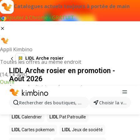
Catalogues actuels toujours à portée de main
Ajouter à Chrome - GRATUIT
Appli Kimbino
LIDL Arche rosier
Toutes les offres au même endroit
LIDL Arche rosier en promotion -
(14,1 k avis)
Août 2026
Ouvrir
Aucun résultat trouvé pour ce terme.
D’autres produits dans les magasins
Rechercher des boutiques, des catégories, des produits.
Choisir la ville
LIDL
LIDL
Calendrier
LIDL
Pat Patrouille
LIDL
Cartes pokemon
LIDL
Jeux de société