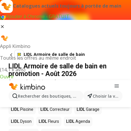
Catalogues actuels toujours à portée de main
Ajouter à Chrome - GRATUIT
Appli Kimbino
LIDL Armoire de salle de bain
Toutes les offres au même endroit
LIDL Armoire de salle de bain en
(14,1 k avis)
promotion - Août 2026
Ouvrir
Aucun résultat trouvé pour ce terme.
D’autres produits dans les magasins
Rechercher des boutiques, des catégories, des produits.
Choisir la ville
LIDL
LIDL
Piscine
LIDL
Correcteur
LIDL
Garage
LIDL
Dyson
LIDL
Fleurs
LIDL
Agenda