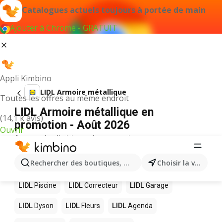
Catalogues actuels toujours à portée de main
Ajouter à Chrome - GRATUIT
Appli Kimbino
LIDL Armoire métallique
Toutes les offres au même endroit
LIDL Armoire métallique en
(14,1 k avis)
promotion - Août 2026
Ouvrir
Aucun résultat trouvé pour ce terme.
D’autres produits dans les magasins
Rechercher des boutiques, des catégories, des produits.
Choisir la ville
LIDL
LIDL
Piscine
LIDL
Correcteur
LIDL
Garage
LIDL
Dyson
LIDL
Fleurs
LIDL
Agenda